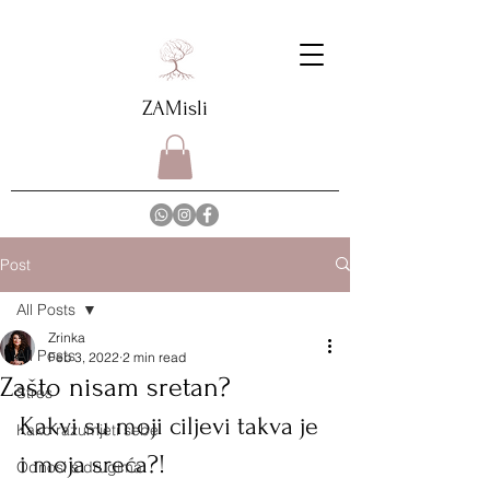
ZAMisli
Post
All Posts
Zrinka
All Posts
Feb 3, 2022
2 min read
Zašto nisam sretan?
Stres
Kakvi su moji ciljevi takva je 
Kako razumjeti sebe
i moja sreća?! 
Odnosi s drugima