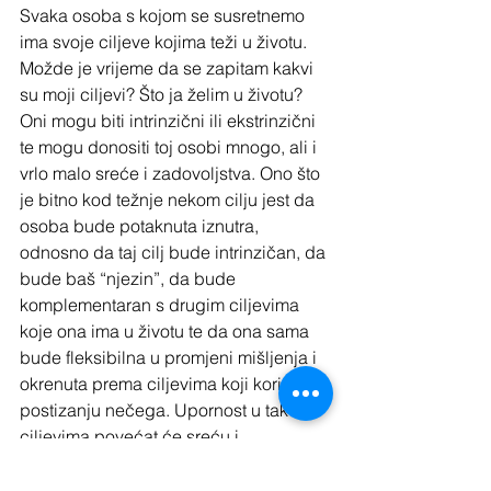
Svaka osoba s kojom se susretnemo 
ima svoje ciljeve kojima teži u životu. 
Možde je vrijeme da se zapitam kakvi 
su moji ciljevi? Što ja želim u životu? 
Oni mogu biti intrinzični ili ekstrinzični 
te mogu donositi toj osobi mnogo, ali i 
vrlo malo sreće i zadovoljstva. Ono što 
je bitno kod težnje nekom cilju jest da 
osoba bude potaknuta iznutra, 
odnosno da taj cilj bude intrinzičan, da 
bude baš “njezin”, da bude 
komplementaran s drugim ciljevima 
koje ona ima u životu te da ona sama 
bude fleksibilna u promjeni mišljenja i 
okrenuta prema ciljevima koji koriste u 
postizanju nečega. Upornost u takvim 
ciljevima povećat će sreću i 
zadovoljstvo pojedinca, ne samo kada 
ga ostvari, već i tijekom samog 