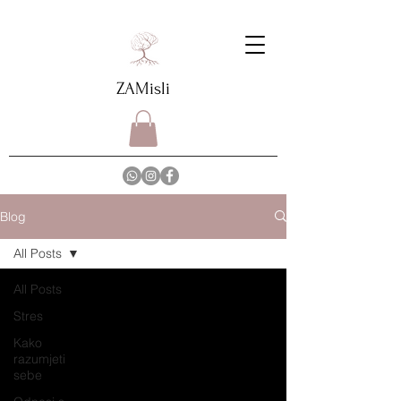
ZAMisli
Blog
All Posts
All Posts
Stres
Kako
razumjeti
sebe