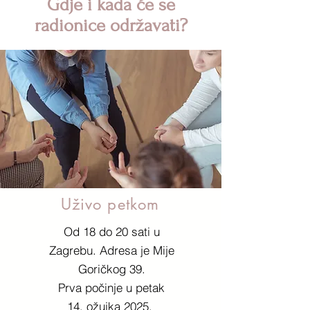
Gdje i kada će se
radionice održavati?
Uživo petkom
Od 18 do 20 sati u
Zagrebu.
Adresa je Mije
Goričkog 39.
Prva počinje u petak
14. ožujka 2025.