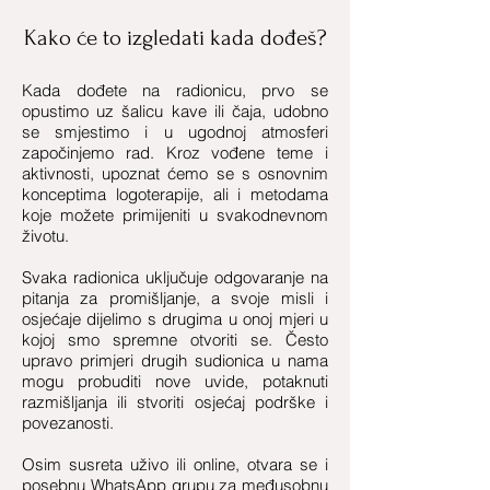
Kako će to izgledati kada dođeš?
Kada dođete na radionicu, prvo se
opustimo uz šalicu kave ili čaja, udobno
se smjestimo i u ugodnoj atmosferi
započinjemo rad. Kroz vođene teme i
aktivnosti, upoznat ćemo se s osnovnim
konceptima logoterapije, ali i metodama
koje možete primijeniti u svakodnevnom
životu.
Svaka radionica uključuje odgovaranje na
pitanja za promišljanje, a svoje misli i
osjećaje dijelimo s drugima u onoj mjeri u
kojoj smo spremne otvoriti se. Često
upravo primjeri drugih sudionica u nama
mogu probuditi nove uvide, potaknuti
razmišljanja ili stvoriti osjećaj podrške i
povezanosti.
Osim susreta uživo ili online, otvara se i
posebnu WhatsApp grupu za međusobnu