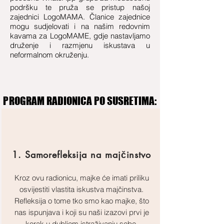
podršku te pruža se pristup našoj
zajednici LogoMAMA. Članice zajednice
mogu sudjelovati i na našim redovnim
kavama za LogoMAME, gdje nastavljamo
druženje i razmjenu iskustava u
neformalnom okruženju.
PROGRAM RADIONICA PO SUSRETIMA:
PROGRAM RADIONICA PO SUSRETIMA:
1. Samorefleksija na majčinstvo
Kroz ovu radionicu, majke će imati priliku
osvijestiti vlastita iskustva majčinstva.
Refleksija o tome tko smo kao majke, što
nas ispunjava i koji su naši izazovi prvi je
korak u dubljem istraživanju sebe.