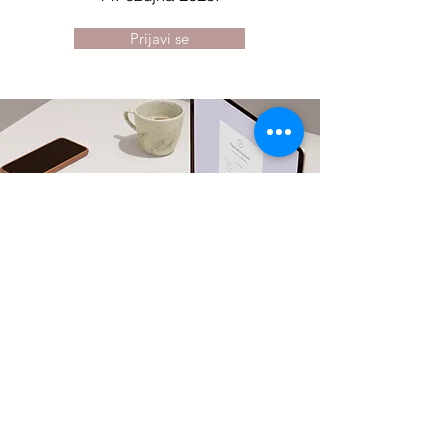
Prijavi se
Online ponedjeljkom
Od 20 do 21:30 sati.
Prva počinje u ponedjeljak
17. ožujka 2025.